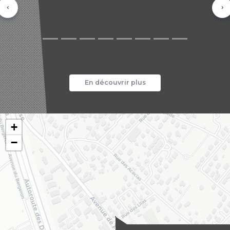
Précédent
Su
En découvrir plus
+
−