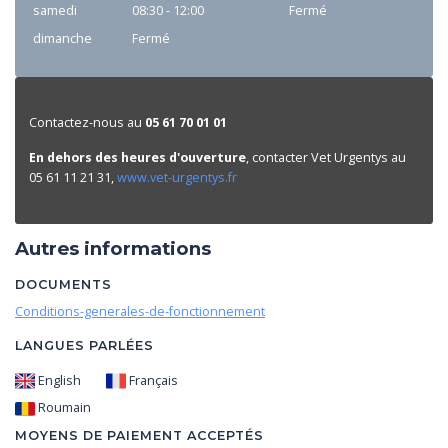
samedi
08:30 - 12:00
Fermé
dimanche
Fermé
Contactez-nous au
05 61 70 01 01
En dehors des heures d'ouverture
, contacter Vet Urgentys au
05 61 11 21 31,
www.vet-urgentys.fr
Autres informations
DOCUMENTS
Conditions-generales-de-fonctionnement
LANGUES PARLÉES
English
Français
Roumain
MOYENS DE PAIEMENT ACCEPTÉS